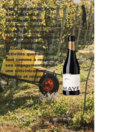
UNE DÉMARCHE ÉCO-
RESPONSABLE
La Maison MAYE
s’engage concrètement à
prendre en compte les
aspects économiques,
environnementaux et
sociaux dans ses
activités quotidiennes,
tout comme à respecter
ses engagements pour
une vitiviniculture
durable et responsable.